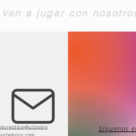
Ven a jugar con nosotro
iocreativo@utopiag
Síguenos e
uatemala.com