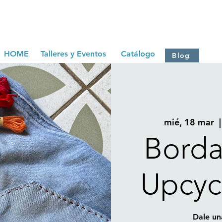
HOME
Talleres y Eventos
Catálogo
Blog
mié, 18 mar
  |
Borda
Upcyc
Dale un