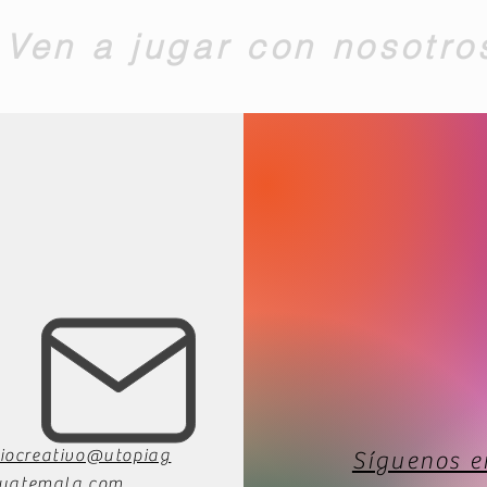
Ven a jugar con nosotro
iocreativo@utopiag
Síguenos e
uatemala.com