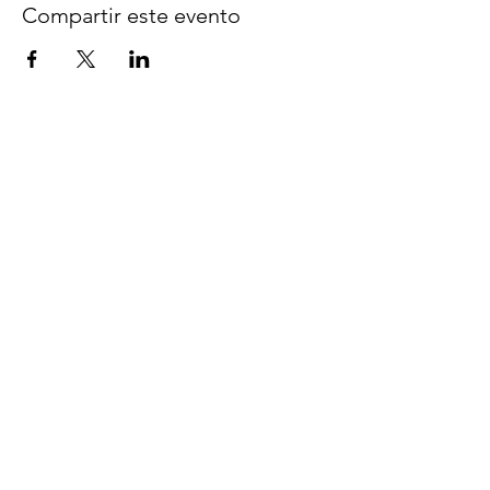
Compartir este evento
Síguenos en Facebook
espaciocreativo@utopiaguatemal
a.com