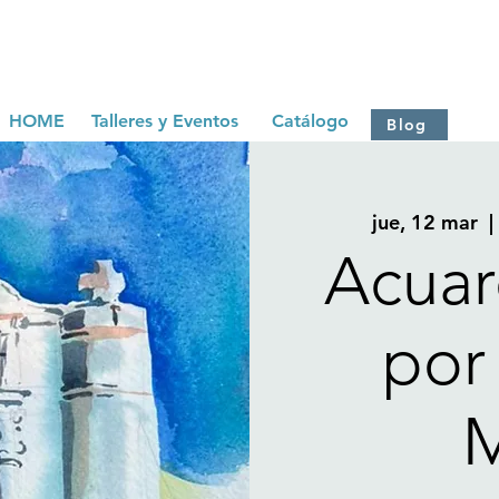
HOME
Talleres y Eventos
Catálogo
Blog
jue, 12 mar
  | 
Acuar
por 
M