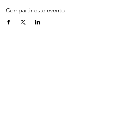
Compartir este evento
Síguenos en Facebook
espaciocreativo@utopiaguatemal
a.com