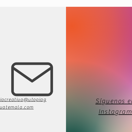
iocreativo@utopiag
Síguenos e
uatemala.com
Instagram