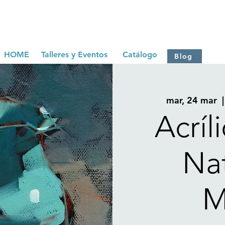
HOME
Talleres y Eventos
Catálogo
Blog
mar, 24 mar
  |
Acríl
Na
M