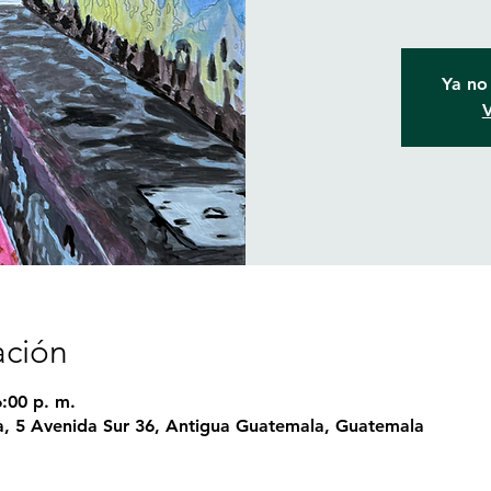
Ya no 
V
ación
6:00 p. m.
, 5 Avenida Sur 36, Antigua Guatemala, Guatemala