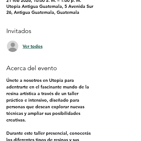
21 feb 2026, 10:00 a. m. – 1:00 p. m.
Utopia Antigua Guatemala, 5 Avenida Sur
26, Antigua Guatemala, Guatemala
Invitados
Ver todos
Acerca del evento
Únete a nosotros en Utopia para 
adentrarte en el fascinante mundo de la 
resina artística a través de un taller 
práctico e intensivo, diseñado para 
personas que desean explorar nuevas 
técnicas y ampliar sus posibilidades 
creativas.
Durante este taller presencial, conocerás 
los diferentes tipos de resinas y sus 