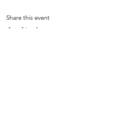
Share this event
Follow us on Facebook
espaciocreativo@utopiaguatemal
a.com