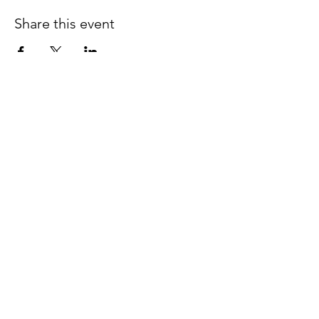
Share this event
Follow us on Facebook
espaciocreativo@utopiaguatemal
a.com