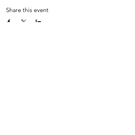
Share this event
Follow us on Facebook
espaciocreativo@utopiaguatemal
a.com