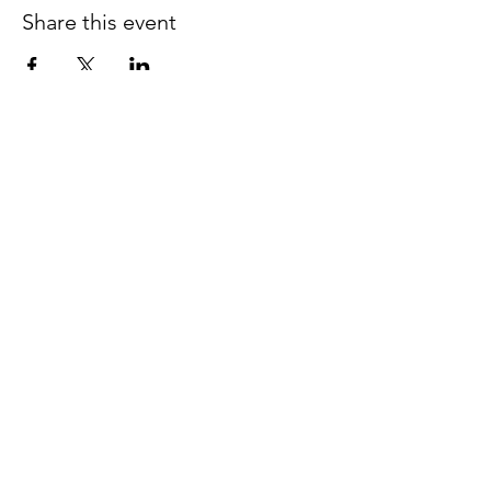
Share this event
Follow us on Facebook
espaciocreativo@utopiaguatemal
a.com