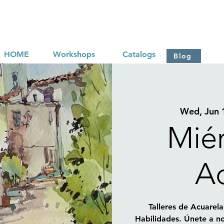
HOME
Workshops
Catalogs
Blog
Wed, Jun 
Mié
Ac
Talleres de Acuarela
Habilidades. Únete a no