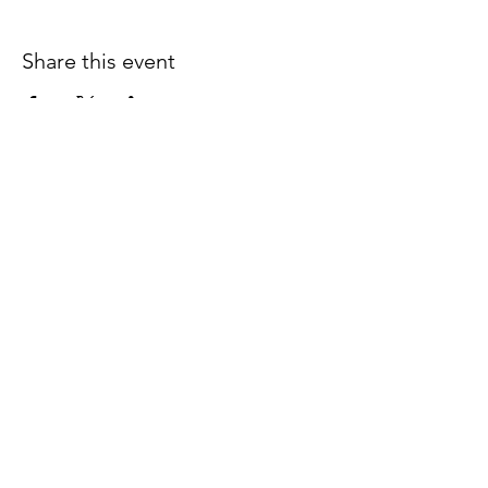
Share this event
Follow us on Facebook
espaciocreativo@utopiaguatemal
a.com