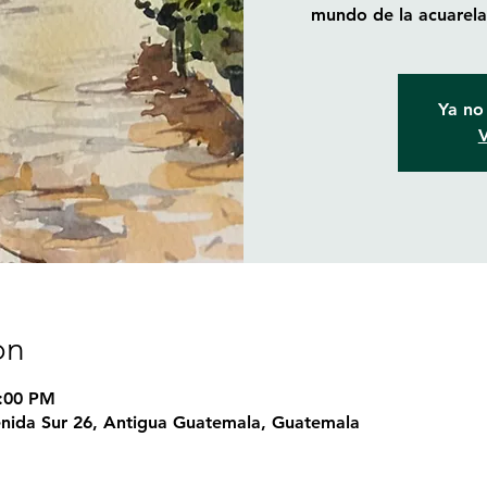
mundo de la acuarela 
Ya no 
V
on
5:00 PM
nida Sur 26, Antigua Guatemala, Guatemala