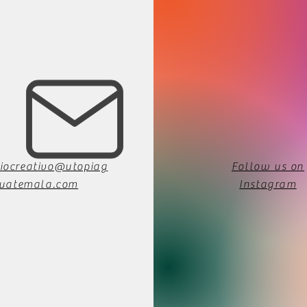
iocreativo@utopiag
Follow us on
uatemala.com
Instagram