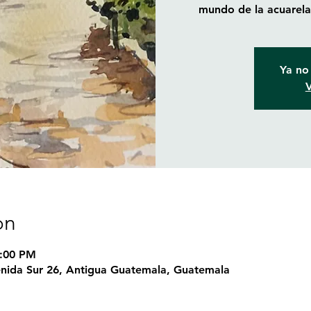
mundo de la acuarela 
Ya no 
V
on
5:00 PM
nida Sur 26, Antigua Guatemala, Guatemala