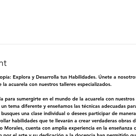
nt
opía: Explora y Desarrolla tus Habilidades. Únete a nosotro
la acuarela con nuestros talleres especializados.
a para sumergirte en el mundo de la acuarela con nuestros t
n tema diferente y enseñamos las técnicas adecuadas para 
e busques una clase individual o desees participar de maner
rollar habilidades que te llevarán a crear verdaderas obras d
o Morales
, cuenta con amplia experiencia en la enseñanza de
 por el arte y su dedicación a la docencia han permitido qu