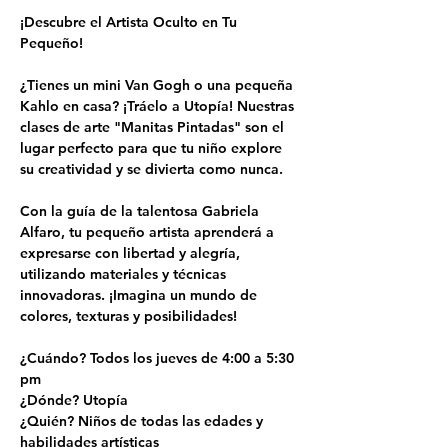
¡Descubre el Artista Oculto en Tu 
Pequeño!
¿Tienes un mini Van Gogh o una pequeña 
Kahlo en casa? ¡Tráelo a Utopía! Nuestras 
clases de arte "Manitas Pintadas" son el 
lugar perfecto para que tu niño explore 
su creatividad y se divierta como nunca.
Con la guía de la talentosa Gabriela 
Alfaro, tu pequeño artista aprenderá a 
expresarse con libertad y alegría, 
utilizando materiales y técnicas 
innovadoras. ¡Imagina un mundo de 
colores, texturas y posibilidades!
¿Cuándo? Todos los jueves de 4:00 a 5:30 
pm
¿Dónde? Utopía
¿Quién? Niños de todas las edades y 
habilidades artísticas