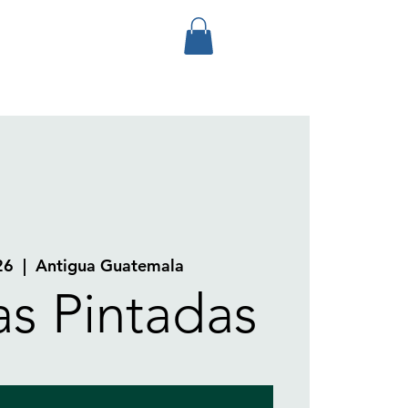
26
  |  
Antigua Guatemala
as Pintadas