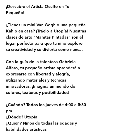
¡Descubre el Artista Oculto en Tu 
Pequeño!
¿Tienes un mini Van Gogh o una pequeña 
Kahlo en casa? ¡Tráelo a Utopía! Nuestras 
clases de arte "Manitas Pintadas" son el 
lugar perfecto para que tu niño explore 
su creatividad y se divierta como nunca.
Con la guía de la talentosa Gabriela 
Alfaro, tu pequeño artista aprenderá a 
expresarse con libertad y alegría, 
utilizando materiales y técnicas 
innovadoras. ¡Imagina un mundo de 
colores, texturas y posibilidades!
¿Cuándo? Todos los jueves de 4:00 a 5:30 
pm
¿Dónde? Utopía
¿Quién? Niños de todas las edades y 
habilidades artísticas