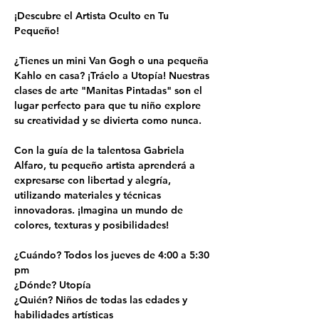
¡Descubre el Artista Oculto en Tu 
Pequeño!
¿Tienes un mini Van Gogh o una pequeña 
Kahlo en casa? ¡Tráelo a Utopía! Nuestras 
clases de arte "Manitas Pintadas" son el 
lugar perfecto para que tu niño explore 
su creatividad y se divierta como nunca.
Con la guía de la talentosa Gabriela 
Alfaro, tu pequeño artista aprenderá a 
expresarse con libertad y alegría, 
utilizando materiales y técnicas 
innovadoras. ¡Imagina un mundo de 
colores, texturas y posibilidades!
¿Cuándo? Todos los jueves de 4:00 a 5:30 
pm
¿Dónde? Utopía
¿Quién? Niños de todas las edades y 
habilidades artísticas