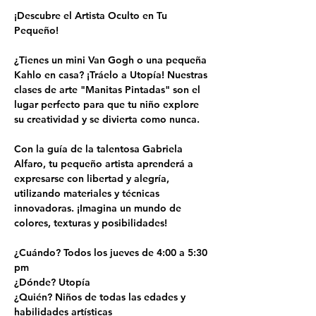
¡Descubre el Artista Oculto en Tu 
Pequeño!
¿Tienes un mini Van Gogh o una pequeña 
Kahlo en casa? ¡Tráelo a Utopía! Nuestras 
clases de arte "Manitas Pintadas" son el 
lugar perfecto para que tu niño explore 
su creatividad y se divierta como nunca.
Con la guía de la talentosa Gabriela 
Alfaro, tu pequeño artista aprenderá a 
expresarse con libertad y alegría, 
utilizando materiales y técnicas 
innovadoras. ¡Imagina un mundo de 
colores, texturas y posibilidades!
¿Cuándo? Todos los jueves de 4:00 a 5:30 
pm
¿Dónde? Utopía
¿Quién? Niños de todas las edades y 
habilidades artísticas