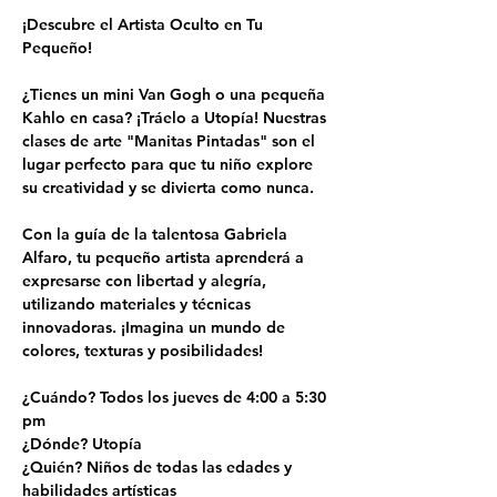
¡Descubre el Artista Oculto en Tu 
Pequeño!
¿Tienes un mini Van Gogh o una pequeña 
Kahlo en casa? ¡Tráelo a Utopía! Nuestras 
clases de arte "Manitas Pintadas" son el 
lugar perfecto para que tu niño explore 
su creatividad y se divierta como nunca.
Con la guía de la talentosa Gabriela 
Alfaro, tu pequeño artista aprenderá a 
expresarse con libertad y alegría, 
utilizando materiales y técnicas 
innovadoras. ¡Imagina un mundo de 
colores, texturas y posibilidades!
¿Cuándo? Todos los jueves de 4:00 a 5:30 
pm
¿Dónde? Utopía
¿Quién? Niños de todas las edades y 
habilidades artísticas