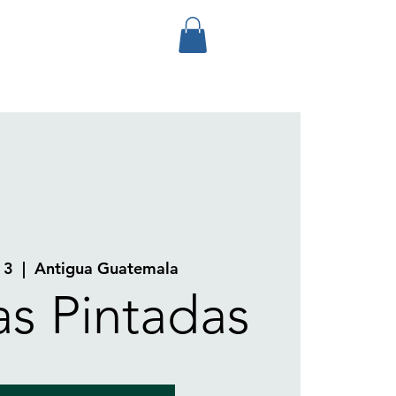
13
  |  
Antigua Guatemala
as Pintadas