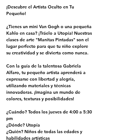
¡Descubre el Artista Oculto en Tu 
Pequeño!
¿Tienes un mini Van Gogh o una pequeña 
Kahlo en casa? ¡Tráelo a Utopía! Nuestras 
clases de arte "Manitas Pintadas" son el 
lugar perfecto para que tu niño explore 
su creatividad y se divierta como nunca.
Con la guía de la talentosa Gabriela 
Alfaro, tu pequeño artista aprenderá a 
expresarse con libertad y alegría, 
utilizando materiales y técnicas 
innovadoras. ¡Imagina un mundo de 
colores, texturas y posibilidades!
¿Cuándo? Todos los jueves de 4:00 a 5:30 
pm
¿Dónde? Utopía
¿Quién? Niños de todas las edades y 
habilidades artísticas