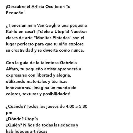
¡Descubre el Artista Oculto en Tu 
Pequeño!
¿Tienes un mini Van Gogh o una pequeña 
Kahlo en casa? ¡Tráelo a Utopía! Nuestras 
clases de arte "Manitas Pintadas" son el 
lugar perfecto para que tu niño explore 
su creatividad y se divierta como nunca.
Con la guía de la talentosa Gabriela 
Alfaro, tu pequeño artista aprenderá a 
expresarse con libertad y alegría, 
utilizando materiales y técnicas 
innovadoras. ¡Imagina un mundo de 
colores, texturas y posibilidades!
¿Cuándo? Todos los jueves de 4:00 a 5:30 
pm
¿Dónde? Utopía
¿Quién? Niños de todas las edades y 
habilidades artísticas