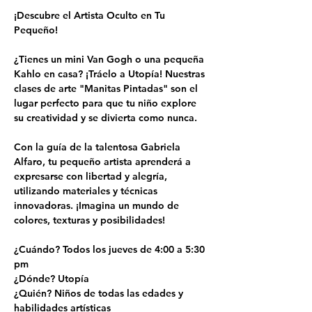
¡Descubre el Artista Oculto en Tu 
Pequeño!
¿Tienes un mini Van Gogh o una pequeña 
Kahlo en casa? ¡Tráelo a Utopía! Nuestras 
clases de arte "Manitas Pintadas" son el 
lugar perfecto para que tu niño explore 
su creatividad y se divierta como nunca.
Con la guía de la talentosa Gabriela 
Alfaro, tu pequeño artista aprenderá a 
expresarse con libertad y alegría, 
utilizando materiales y técnicas 
innovadoras. ¡Imagina un mundo de 
colores, texturas y posibilidades!
¿Cuándo? Todos los jueves de 4:00 a 5:30 
pm
¿Dónde? Utopía
¿Quién? Niños de todas las edades y 
habilidades artísticas