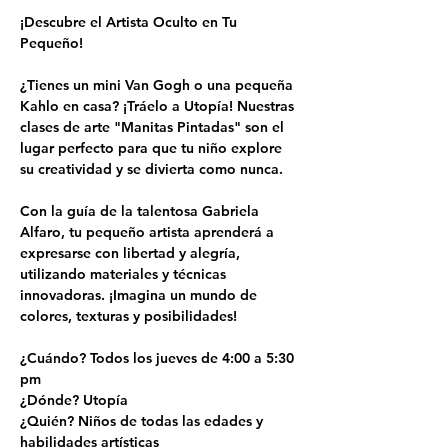
¡Descubre el Artista Oculto en Tu 
Pequeño!
¿Tienes un mini Van Gogh o una pequeña 
Kahlo en casa? ¡Tráelo a Utopía! Nuestras 
clases de arte "Manitas Pintadas" son el 
lugar perfecto para que tu niño explore 
su creatividad y se divierta como nunca.
Con la guía de la talentosa Gabriela 
Alfaro, tu pequeño artista aprenderá a 
expresarse con libertad y alegría, 
utilizando materiales y técnicas 
innovadoras. ¡Imagina un mundo de 
colores, texturas y posibilidades!
¿Cuándo? Todos los jueves de 4:00 a 5:30 
pm
¿Dónde? Utopía
¿Quién? Niños de todas las edades y 
habilidades artísticas