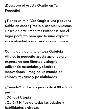
¡Descubre el Artista Oculto en Tu 
Pequeño!
¿Tienes un mini Van Gogh o una pequeña 
Kahlo en casa? ¡Tráelo a Utopía! Nuestras 
clases de arte "Manitas Pintadas" son el 
lugar perfecto para que tu niño explore 
su creatividad y se divierta como nunca.
Con la guía de la talentosa Gabriela 
Alfaro, tu pequeño artista aprenderá a 
expresarse con libertad y alegría, 
utilizando materiales y técnicas 
innovadoras. ¡Imagina un mundo de 
colores, texturas y posibilidades!
¿Cuándo? Todos los jueves de 4:00 a 5:30 
pm
¿Dónde? Utopía
¿Quién? Niños de todas las edades y 
habilidades artísticas