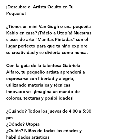
¡Descubre el Artista Oculto en Tu 
Pequeño!
¿Tienes un mini Van Gogh o una pequeña 
Kahlo en casa? ¡Tráelo a Utopía! Nuestras 
clases de arte "Manitas Pintadas" son el 
lugar perfecto para que tu niño explore 
su creatividad y se divierta como nunca.
Con la guía de la talentosa Gabriela 
Alfaro, tu pequeño artista aprenderá a 
expresarse con libertad y alegría, 
utilizando materiales y técnicas 
innovadoras. ¡Imagina un mundo de 
colores, texturas y posibilidades!
¿Cuándo? Todos los jueves de 4:00 a 5:30 
pm
¿Dónde? Utopía
¿Quién? Niños de todas las edades y 
habilidades artísticas