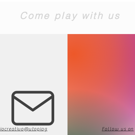
Come play with us
iocreativo@utopiag
Follow us on