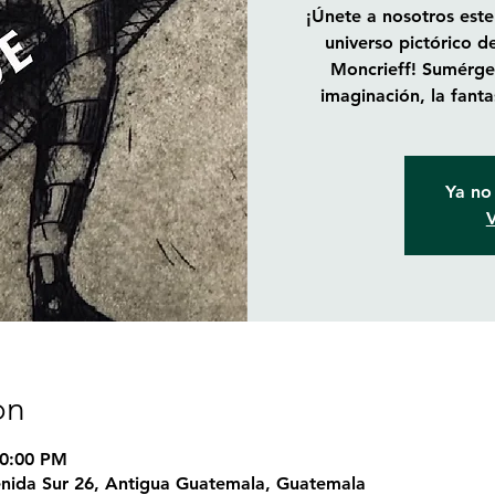
¡Únete a nosotros este
universo pictórico d
Moncrieff! Sumérget
imaginación, la fanta
Ya no 
V
on
10:00 PM
nida Sur 26, Antigua Guatemala, Guatemala