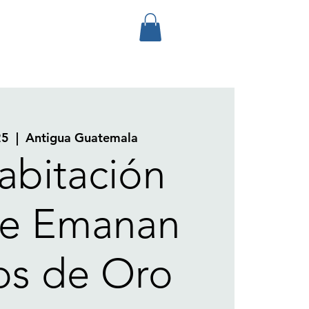
25
  |  
Antigua Guatemala
abitación
e Emanan
os de Oro