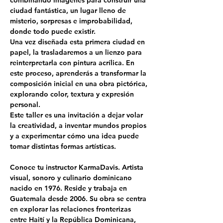
ciudad fantástica, un lugar lleno de 
misterio, sorpresas e improbabilidad, 
donde todo puede existir.
Una vez diseñada esta primera ciudad en 
papel, la trasladaremos a un lienzo para 
reinterpretarla con pintura acrílica. En 
este proceso, aprenderás a transformar la 
composición inicial en una obra pictórica, 
explorando color, textura y expresión 
personal.
Este taller es una invitación a dejar volar 
la creatividad, a inventar mundos propios 
y a experimentar cómo una idea puede 
tomar distintas formas artísticas.
Conoce tu instructor 
KarmaDavis.
 Artista 
visual, sonoro y culinario dominicano 
nacido en 1976. Reside y trabaja en 
Guatemala desde 2006. Su obra se centra 
en explorar las relaciones fronterizas 
entre Haití y la República Dominicana, 