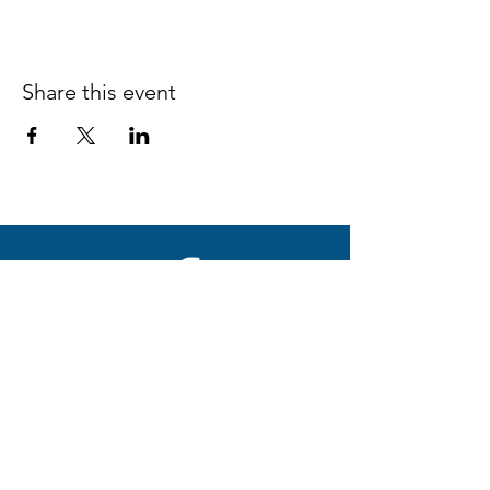
Share this event
Follow us on Facebook
espaciocreativo@utopiaguatemal