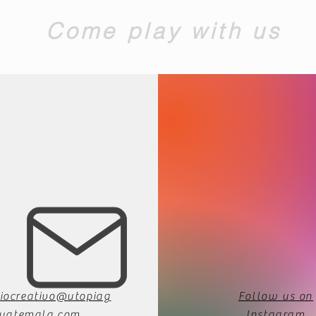
Come play with us
iocreativo@utopiag
Follow us on
uatemala.com
Instagram