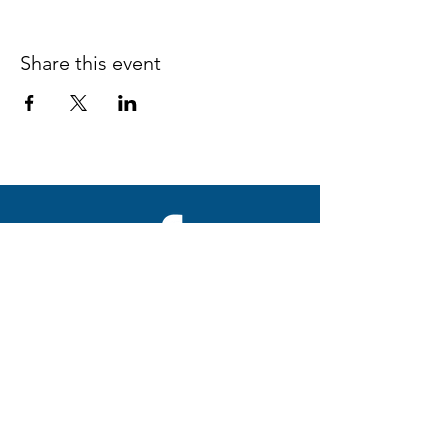
Share this event
Follow us on Facebook
espaciocreativo@utopiaguatemal
a.com