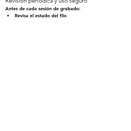
Revisión periódica y uso seguro
Antes de cada sesión de grabado:
Revisa el estado del filo
Detecta posibles astillas, 
desgaste excesivo o 
deformaciones
Verifica que el mango esté firme 
y en buen estado
Trabajar con herramientas mal 
mantenidas compromete tanto la 
seguridad como la calidad del 
grabado.
El mantenimiento y la limpieza de las 
gubias no son opcionales, sino parte 
esencial de la práctica del grabado. 
Limpiar, afilar, proteger y almacenar 
correctamente las herramientas 
garantiza mejores resultados, mayor 